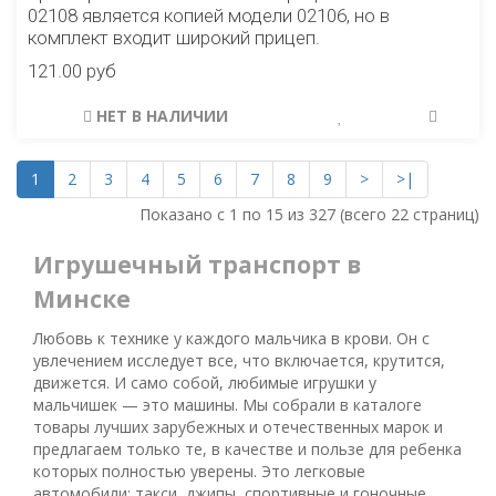
02108 является копией модели 02106, но в
комплект входит широкий прицеп.
121.00 руб
НЕТ В НАЛИЧИИ
1
2
3
4
5
6
7
8
9
>
>|
Показано с 1 по 15 из 327 (всего 22 страниц)
Игрушечный транспорт в
Минске
Любовь к технике у каждого мальчика в крови. Он с
увлечением исследует все, что включается, крутится,
движется. И само собой, любимые игрушки у
мальчишек — это машины. Мы собрали в каталоге
товары лучших зарубежных и отечественных марок и
предлагаем только те, в качестве и пользе для ребенка
которых полностью уверены. Это легковые
автомобили: такси, джипы, спортивные и гоночные