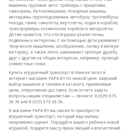
машинки; грузовые авто: трейлеры с прицепами,
самосвалы, бетономешалки, пожарные машины,
автокраны, грузоподъемники; автобусы; троллейбусы;
поезда; танки; самолеты; вертолеты; лодки и корабли;
трансформеры; космические корабли и звездолеты.
Детям нравится, что эти игрушки реалистичны,
подвижны и интересны. С их помощью дети развивают
творческое мышление, воображение, логику и мелкую
моторику, а также легко завязывают крепкую дружбу
друг с другом на общих интересах, например, проводя
совместные гонки.
Купить игрушечный транспорт в Минске легко в
интернет-магазине PAPA.BY по низкой цене. Широкий
выбор машинок и техники в каталоге, приемлемые
цены, оперативная доставка. Если хотите задать
вопросы нашим специалистам — звоните: 8 (029) 673-
36-36 или 8 (033) 673-36-36.
В магазине PAPA.BY вы сможете приобрести
игрушечный транспорт, который ваш малыш
непременно оценит. Порадуйте вашего ребенка новой
игрушкой, подарите массу ярких эмоций и впечатлений.