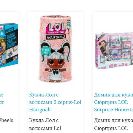
ек
Кукла Лол с
Домик для кук
от
волосами 5 серия-Lol
Сюрприз LOL
Hairgoals
Surprise House 
Wheels
Кукла Лол с
Домик для кук
волосами Lol
Сюрприз LOL