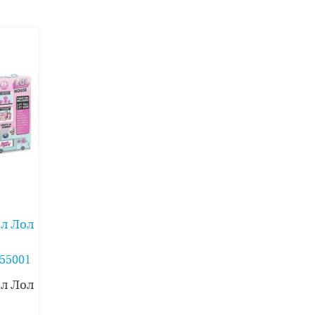
ол Лол
555001
ол Лол