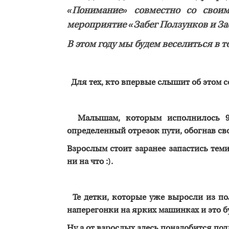
«Понимание» совместно со свои
мероприятие «Забег Ползунков и За
В этом году мы будем веселиться в т
Для тех, кто впервые слышит об этом с
Малышам, которым исполнилось 9-1
определенный отрезок пути, обогнав св
Взрослым стоит заранее запастись тем
ни на что :).
Те детки, которые уже выросли из по
наперегонки на ярких машинках и это б
Ну а от взрослых здесь понадобится под