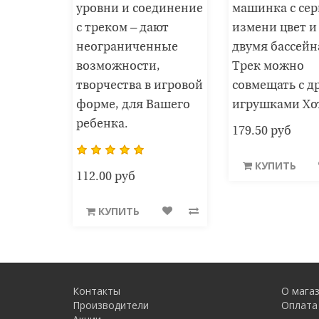
уровни и соединение
машинка с сер
с треком – дают
измени цвет и 
неограниченные
двумя бассей
возможности,
Трек можно
творчества в игровой
совмещать с д
форме, для Вашего
игрушками Хо
ребенка.
179.50 руб
КУПИТЬ
112.00 руб
КУПИТЬ
Контакты
О мага
Производители
Оплата