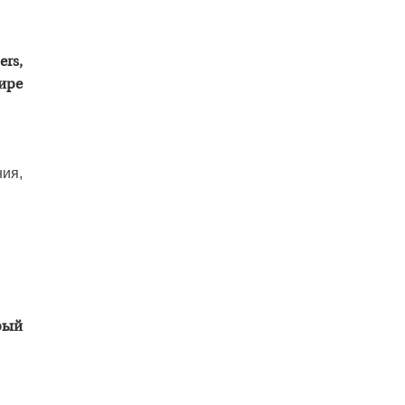
rs,
ире
ия,
рый