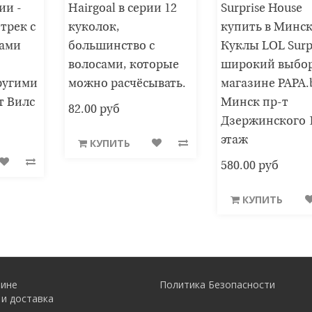
ии -
Hairgoal в серии 12
Surprise House
трек с
куколок,
купить в Минск
нами
большинство с
Куклы LOL Surp
волосами, которые
широкий выбор
ругими
можно расчёсывать.
магазине PAPA.
т Вилс
Минск пр-т
82.00 руб
Дзержинского 1
этаж
КУПИТЬ
580.00 руб
КУПИТЬ
зине
Политика Безопасности
 и доставка