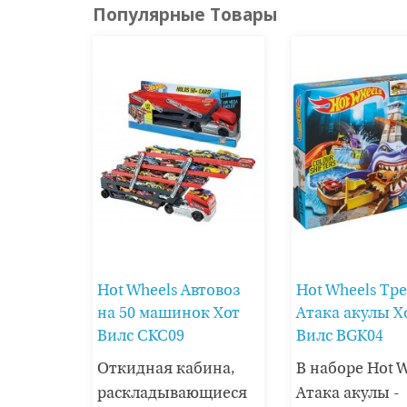
Популярные Товары
Hot Wheels Автовоз
Hot Wheels Тр
на 50 машинок Хот
Атака акулы Х
Вилс CKC09
Вилс BGK04
Откидная кабина,
В наборе Hot 
раскладывающиеся
Атака акулы -