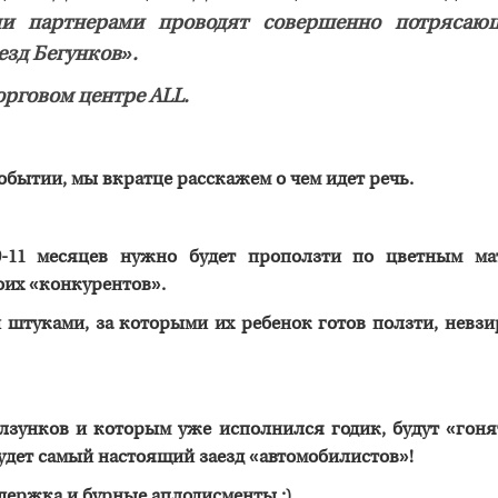
ми партнерами проводят совершенно потрясаю
езд Бегунков».
орговом центре ALL.
обытии, мы вкратце расскажем о чем идет речь.
1 месяцев нужно будет проползти по цветным ма
оих «конкурентов».
и штуками, за которыми их ребенок готов ползти, невзи
лзунков и которым уже исполнился годик, будут «гоня
удет самый настоящий заезд «автомобилистов»!
держка и бурные аплодисменты :).