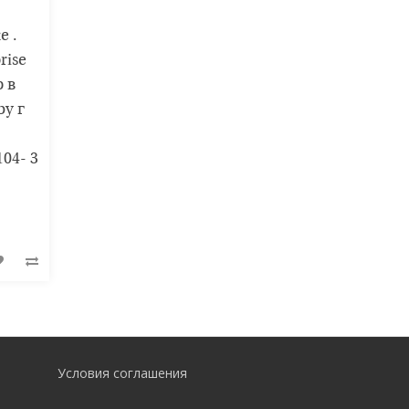
е .
rise
 в
by г
04- 3
Условия соглашения