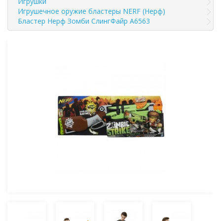
Игрушки
Игрушечное оружие бластеры NERF (Нерф)
Бластер Нерф Зомби СлингФайр A6563