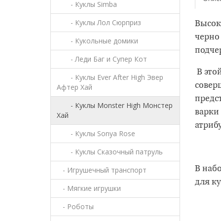
- Куклы Simba
- Куклы Лол Сюрприз
Высок
черно
- Кукольные домики
подче
- Леди Баг и Супер Кот
В этой
- Куклы Ever After High Эвер
совер
Афтер Хай
предс
- Куклы Monster High Монстер
варки
Хай
атриб
- Куклы Sonya Rose
- Куклы Сказочный патруль
В набо
- Игрушечный транспорт
для к
- Мягкие игрушки
- Роботы