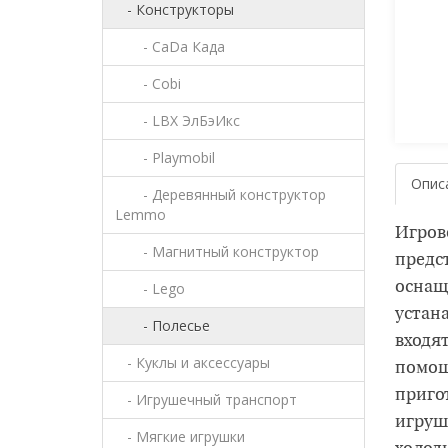
- Конструкторы
- CaDa Када
- Cobi
- LBX ЭлБэИкс
- Playmobil
Опис
- Деревянный конструктор
Lemmo
Игров
- Магнитный конструктор
предс
- Lego
оснащ
устан
- Полесье
входят
- Куклы и аксессуары
помощ
приго
- Игрушечный транспорт
игруш
- Мягкие игрушки